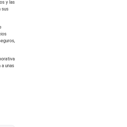
os y las
n sus
e
cios
seguros,
porativa
a a unas