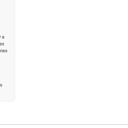
y a
des
ones
ás