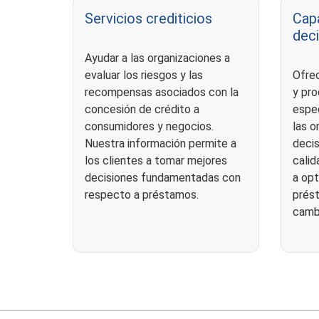
Servicios crediticios
Capa
deci
Ayudar a las organizaciones a
evaluar los riesgos y las
Ofrec
recompensas asociados con la
y pr
concesión de crédito a
espe
consumidores y negocios.
las o
Nuestra información permite a
deci
los clientes a tomar mejores
calid
decisiones fundamentadas con
a opt
respecto a préstamos.
prés
camb